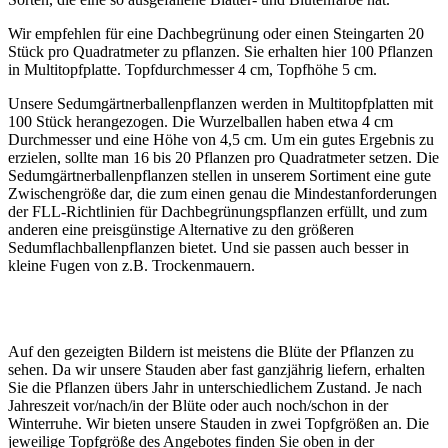
Wir empfehlen für eine Dachbegrünung oder einen Steingarten 20
Stück pro Quadratmeter zu pflanzen. Sie erhalten hier 100 Pflanzen
in Multitopfplatte. Topfdurchmesser 4 cm, Topfhöhe 5 cm.
Unsere Sedumgärtnerballenpflanzen werden in Multitopfplatten mit
100 Stück herangezogen. Die Wurzelballen haben etwa 4 cm
Durchmesser und eine Höhe von 4,5 cm. Um ein gutes Ergebnis zu
erzielen, sollte man 16 bis 20 Pflanzen pro Quadratmeter setzen. Die
Sedumgärtnerballenpflanzen stellen in unserem Sortiment eine gute
Zwischengröße dar, die zum einen genau die Mindestanforderungen
der FLL-Richtlinien für Dachbegrünungspflanzen erfüllt, und zum
anderen eine preisgünstige Alternative zu den größeren
Sedumflachballenpflanzen bietet. Und sie passen auch besser in
kleine Fugen von z.B. Trockenmauern.
Auf den gezeigten Bildern ist meistens die Blüte der Pflanzen zu
sehen. Da wir unsere Stauden aber fast ganzjährig liefern, erhalten
Sie die Pflanzen übers Jahr in unterschiedlichem Zustand. Je nach
Jahreszeit vor/nach/in der Blüte oder auch noch/schon in der
Winterruhe. Wir bieten unsere Stauden in zwei Topfgrößen an. Die
jeweilige Topfgröße des Angebotes finden Sie oben in der