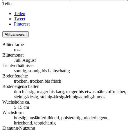
Teilen
Teilen
Tweet
Pinterest
Blütenfarbe
rosa
Blütemonat
Juli, August
Lichtverhältnisse
sonnig, sonnig bis halbschattig
Bodenfeuchte
trocken, trocken bis frisch
Bodeneigenschaften
durchlässig, mager bis karg, mager bis etwas nährstoffreicher,
steinig-kiesig, steinig-kiesig-lehmig-sandig-humos
Wuchshöhe ca.
5-15 cm
Wuchsform
horstig, ausläuferbildend, polsterartig, niederliegend,
kriechend, teppichartig
Eignung/Nutzung