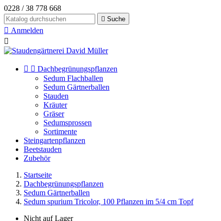
0228 / 38 778 668

Suche

Anmelden



Dachbegrünungspflanzen
Sedum Flachballen
Sedum Gärtnerballen
Stauden
Kräuter
Gräser
Sedumsprossen
Sortimente
Steingartenpflanzen
Beetstauden
Zubehör
Startseite
Dachbegrünungspflanzen
Sedum Gärtnerballen
Sedum spurium Tricolor, 100 Pflanzen im 5/4 cm Topf
Nicht auf Lager