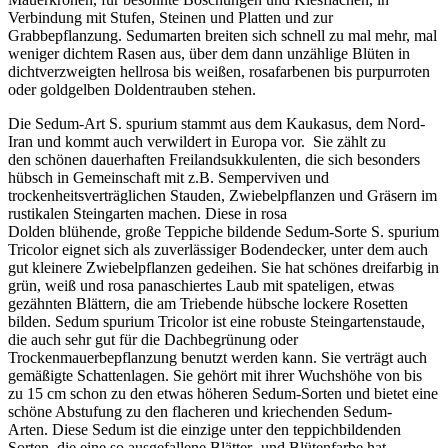
Verbindung mit Stufen, Steinen und Platten und zur
Grabbepflanzung. Sedumarten breiten sich schnell zu mal mehr, mal
weniger dichtem Rasen aus, über dem dann unzählige Blüten in
dichtverzweigten hellrosa bis weißen, rosafarbenen bis purpurroten
oder goldgelben Doldentrauben stehen.
Die Sedum-Art S. spurium stammt aus dem Kaukasus, dem Nord-
Iran und kommt auch verwildert in Europa vor. Sie zählt zu
den schönen dauerhaften Freilandsukkulenten, die sich besonders
hübsch in Gemeinschaft mit z.B. Semperviven und
trockenheitsverträglichen Stauden, Zwiebelpflanzen und Gräsern im
rustikalen Steingarten machen. Diese in rosa
Dolden blühende, große Teppiche bildende Sedum-Sorte S. spurium
Tricolor eignet sich als zuverlässiger Bodendecker, unter dem auch
gut kleinere Zwiebelpflanzen gedeihen. Sie hat schönes dreifarbig in
grün, weiß und rosa panaschiertes Laub mit spateligen, etwas
gezähnten Blättern, die am Triebende hübsche lockere Rosetten
bilden. Sedum spurium Tricolor ist eine robuste Steingartenstaude,
die auch sehr gut für die Dachbegrünung oder
Trockenmauerbepflanzung benutzt werden kann. Sie verträgt auch
gemäßigte Schattenlagen. Sie gehört mit ihrer Wuchshöhe von bis
zu 15 cm schon zu den etwas höheren Sedum-Sorten und bietet eine
schöne Abstufung zu den flacheren und kriechenden Sedum-
Arten. Diese Sedum ist die einzige unter den teppichbildenden
Sorten, die eine so ausgefallene Blätter- und Blütenfarbe hat.