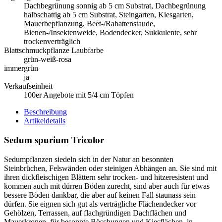
Dachbegrünung sonnig ab 5 cm Substrat, Dachbegrünung
halbschattig ab 5 cm Substrat, Steingarten, Kiesgarten,
Mauerbepflanzung, Beet-/Rabattenstaude,
Bienen-/Insektenweide, Bodendecker, Sukkulente, sehr
trockenverträglich
Blattschmuckpflanze Laubfarbe
grün-weiß-rosa
immergrün
ja
Verkaufseinheit
100er Angebote mit 5/4 cm Töpfen
Beschreibung
Artikeldetails
Sedum spurium Tricolor
Sedumpflanzen siedeln sich in der Natur an besonnten
Steinbrüchen, Felswänden oder steinigen Abhängen an. Sie sind mit
ihren dickfleischigen Blättern sehr trocken- und hitzeresistent und
kommen auch mit dürren Böden zurecht, sind aber auch für etwas
bessere Böden dankbar, die aber auf keinen Fall staunass sein
dürfen. Sie eignen sich gut als verträgliche Flächendecker vor
Gehölzen, Terrassen, auf flachgründigen Dachflächen und
Mauerkronen, für besonnte Böschungen und Kiesflächen, in