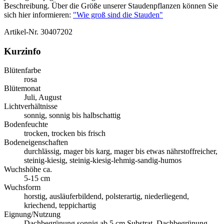
Beschreibung. Über die Größe unserer Staudenpflanzen können Sie
sich hier informieren:
"Wie groß sind die Stauden"
Artikel-Nr.
30407202
Kurzinfo
Blütenfarbe
rosa
Blütemonat
Juli, August
Lichtverhältnisse
sonnig, sonnig bis halbschattig
Bodenfeuchte
trocken, trocken bis frisch
Bodeneigenschaften
durchlässig, mager bis karg, mager bis etwas nährstoffreicher,
steinig-kiesig, steinig-kiesig-lehmig-sandig-humos
Wuchshöhe ca.
5-15 cm
Wuchsform
horstig, ausläuferbildend, polsterartig, niederliegend,
kriechend, teppichartig
Eignung/Nutzung
Dachbegrünung sonnig ab 5 cm Substrat, Dachbegrünung