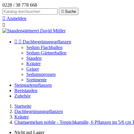
0228 / 38 778 668

Suche

Anmelden



Dachbegrünungspflanzen
Sedum Flachballen
Sedum Gärtnerballen
Stauden
Kräuter
Gräser
Sedumsprossen
Sortimente
Steingartenpflanzen
Beetstauden
Zubehör
Startseite
Dachbegrünungspflanzen
Kräuter
Chamaemelum nobile - Teppichkamille, 6 Pflanzen im 5/6 cm 
Nicht auf Lager